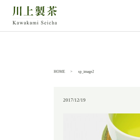
HOME
sp_image2
2017/12/19