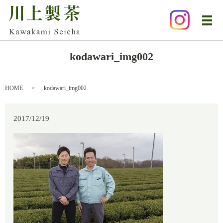
メ
kodawari_img002
HOME
kodawari_img002
2017/12/19