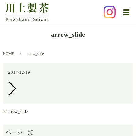
メ
arrow_slide
HOME
arrow_slide
2017/12/19
arrow_slide