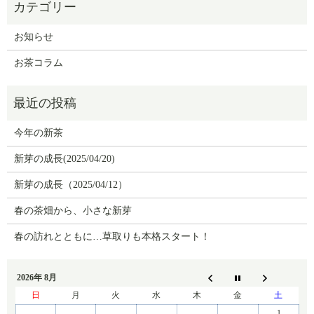
お知らせ
お茶コラム
今年の新茶
新芽の成長(2025/04/20)
新芽の成長（2025/04/12）
春の茶畑から、小さな新芽
春の訪れとともに…草取りも本格スタート！
2026年 8月
日
月
火
水
木
金
土
1