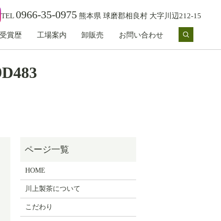
0966-35-0975
TEL
熊本県 球磨郡相良村 大字川辺212-15
受賞歴
工場案内
卸販売
お問い合わせ
search
9D483
HOME
川上製茶について
こだわり