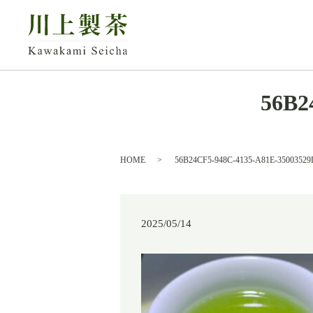
56B2
HOME
56B24CF5-948C-4135-A81E-35003529
2025/05/14