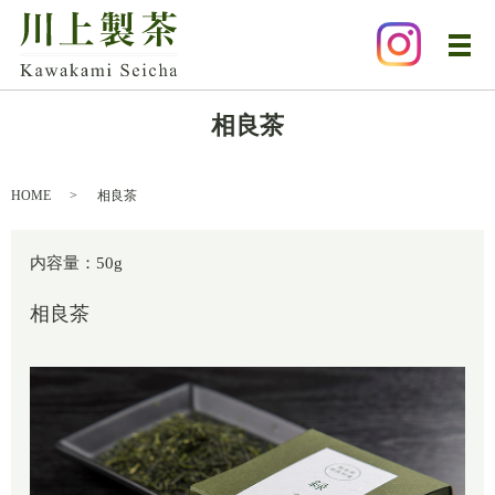
メ
相良茶
HOME
相良茶
内容量：50g
相良茶