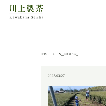
HOME
S__270385162_0
2025/03/27